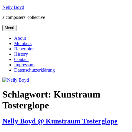
Zum
Nelly Boyd
Inhalt
a composers' collective
springen
Menü
About
Members
Repertoire
History
Contact
Impressum
Datenschutzerklärung
Schlagwort:
Kunstraum
Tosterglope
Nelly Boyd @ Kunstraum Tosterglope