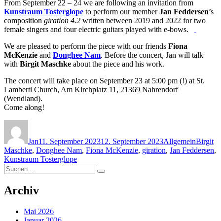
From September 22 – 24 we are following an invitation from
Kunstraum Tosterglope
to perform our member
Jan Feddersen
’s
composition
giration 4.2
written between 2019 and 2022 for two
female singers and four electric guitars played with e-bows.
We are pleased to perform the piece with our friends
Fiona
McKenzie
and
Donghee Nam
. Before the concert, Jan will talk
with
Birgit Maschke
about the piece and his work.
The concert will take place on September 23 at 5:00 pm (!) at St.
Lamberti Church, Am Kirchplatz 11, 21369 Nahrendorf
(Wendland).
Come along!
Autor
Veröffentlicht
Kategorien
Schlagw
am
Jan
11. September 2023
12. September 2023
Allgemein
Birgit
Maschke
,
Donghee Nam
,
Fiona McKenzie
,
giration
,
Jan Feddersen
,
Kunstraum Tosterglope
Suchen
Suchen
nach:
Archiv
Mai 2026
Januar 2026