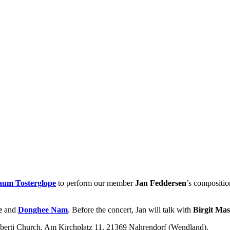
aum Tosterglope
to perform our member
Jan Feddersen
’s compositi
e
and
Donghee Nam
. Before the concert, Jan will talk with
Birgit Ma
amberti Church, Am Kirchplatz 11, 21369 Nahrendorf (Wendland).