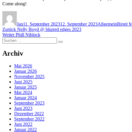
Come along!
Autor
Veröffentlicht
Kategorien
Schlagw
am
Jan
11. September 2023
12. September 2023
Allgemein
Birgit 
Beitragsnavigation
Vorheriger
Zurück
Nelly Boyd @ blurred edges 2023
Nächster
Beitrag:
Weiter
Phill Niblock
Suchen
Beitrag:
Suchen
nach:
Archiv
Mai 2026
Januar 2026
November 2025
Juni 2025
Januar 2025
Mai 2024
Januar 2024
September 2023
Juni 2023
Dezember 2022
September 2022
Juni 2022
Januar 2022