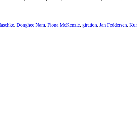
örter
Maschke
,
Donghee Nam
,
Fiona McKenzie
,
giration
,
Jan Feddersen
,
Kun