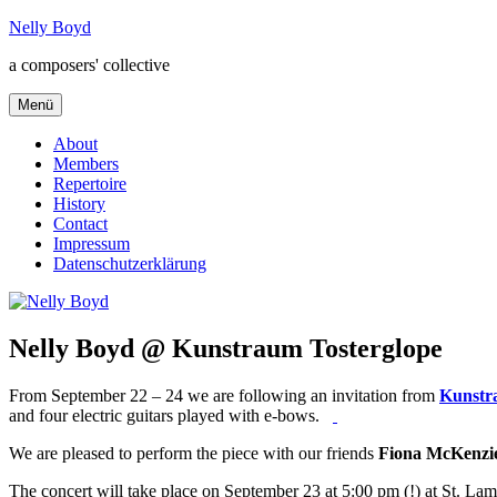
Zum
Nelly Boyd
Inhalt
a composers' collective
springen
Menü
About
Members
Repertoire
History
Contact
Impressum
Datenschutzerklärung
Nelly Boyd @ Kunstraum Tosterglope
From September 22 – 24 we are following an invitation from
Kunstr
and four electric guitars played with e-bows.
We are pleased to perform the piece with our friends
Fiona McKenzi
The concert will take place on September 23 at 5:00 pm (!) at St. L