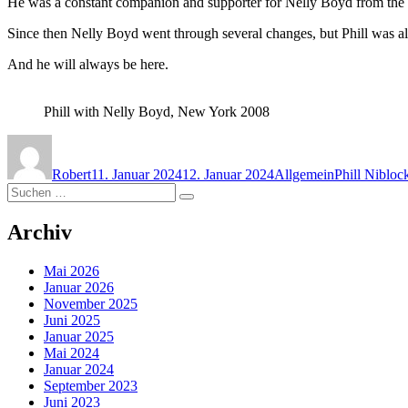
He was a constant companion and supporter for Nelly Boyd from the be
Since then Nelly Boyd went through several changes, but Phill was alw
And he will always be here.
Phill with Nelly Boyd, New York 2008
Autor
Veröffentlicht
Kategorien
Schlagwörte
am
Robert
11. Januar 2024
12. Januar 2024
Allgemein
Phill Nibloc
Suchen
Suchen
nach:
Archiv
Mai 2026
Januar 2026
November 2025
Juni 2025
Januar 2025
Mai 2024
Januar 2024
September 2023
Juni 2023