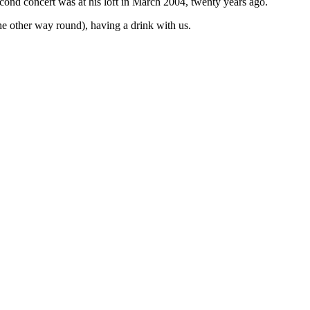
cond concert was at his loft in March 2004, twenty years ago.
he other way round), having a drink with us.