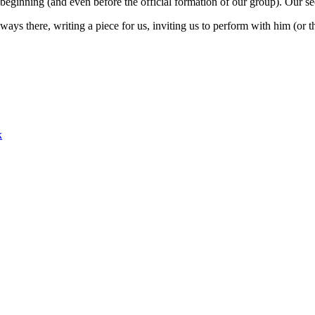
ginning (and even before the official formation of our group). Our se
ays there, writing a piece for us, inviting us to perform with him (or t
r
k