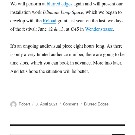
We will perform at
blurred edges
again and will present our
installation work
Ultimate Loop Space
, which we began to
develop with the
Reload
grant last year, on the last two days
C45
of the festival: June 12 & 13, at
in
Wendenstrasse
.
It’s an ongoing audiovisual piece eight hours long. As there
is only a very limited audience number, there are going to be
time slots, which you can book in advance. More info later.
And let’s hope the situation will be better.
Autor
Veröffentlicht
Kategorien
Schlagwörter
Robert
8. April 2021
Concerts
Blurred Edges
am