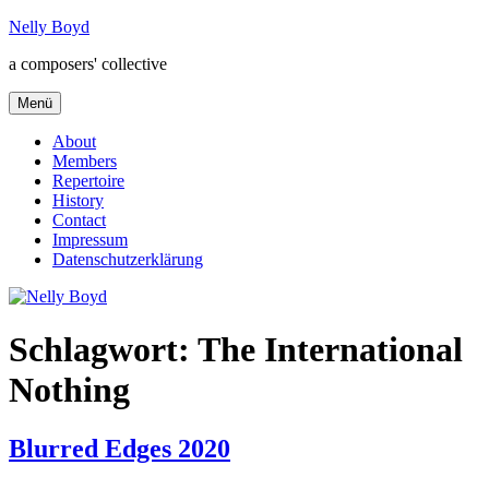
Zum
Nelly Boyd
Inhalt
a composers' collective
springen
Menü
About
Members
Repertoire
History
Contact
Impressum
Datenschutzerklärung
Schlagwort:
The International
Nothing
Blurred Edges 2020