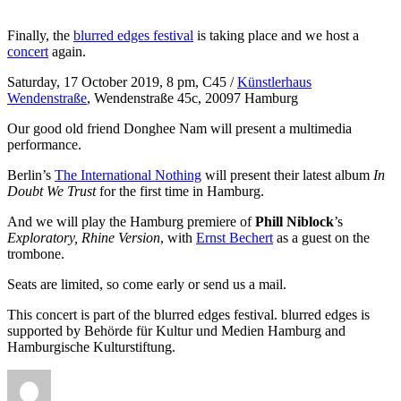
Finally, the
blurred edges festival
is taking place and we host a
concert
again.
Saturday, 17 October 2019, 8 pm, C45 /
Künstlerhaus
Wendenstraße
, Wendenstraße 45c, 20097 Hamburg
Our good old friend Donghee Nam will present a multimedia
performance.
Berlin’s
The International Nothing
will present their latest album
In
Doubt We Trust
for the first time in Hamburg.
And we will play the Hamburg premiere of
Phill Niblock
’s
Exploratory, Rhine Version
, with
Ernst Bechert
as a guest on the
trombone.
Seats are limited, so come early or send us a mail.
This concert is part of the blurred edges festival. blurred edges is
supported by Behörde für Kultur und Medien Hamburg and
Hamburgische Kulturstiftung.
Autor
Veröffentlicht
Kategorien
Schlagwörter
am