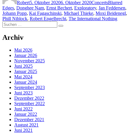
Robert
5. Oktober 2020
6. Oktober 2020
Concerts
Blurred
Edges
,
Donghee Nam
,
Ernst Bechert
,
Exploratory
,
Jan Feddersen
,
Johann Popp
,
Kai Fagaschinski
,
Michael Thieke
,
Moxi Beidenegl
,
Phill Niblock
,
Robert Engelbrecht
,
The International Nothing
Suchen
Suchen
nach:
Archiv
Mai 2026
Januar 2026
November 2025
Juni 2025
Januar 2025
Mai 2024
Januar 2024
September 2023
Juni 2023
Dezember 2022
September 2022
Juni 2022
Januar 2022
Dezember 2021
August 2021
Juni 2021