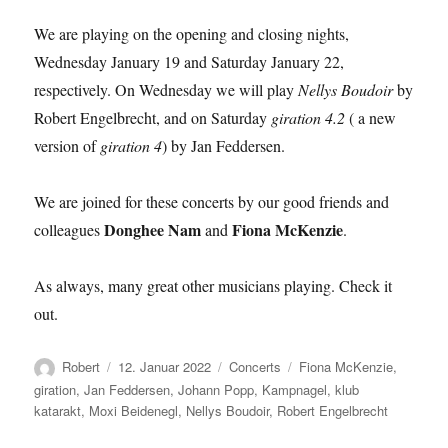
We are playing on the opening and closing nights,
Wednesday January 19 and Saturday January 22,
respectively. On Wednesday we will play
Nellys Boudoir
by
Robert Engelbrecht, and on Saturday
giration 4.2
( a new
version of
giration 4
) by Jan Feddersen.
We are joined for these concerts by our good friends and
Donghee Nam
Fiona McKenzie
colleagues
and
.
As always, many great other musicians playing. Check it
out.
Autor
Veröffentlicht
Kategorien
Schlagwörter
Robert
12. Januar 2022
Concerts
Fiona McKenzie
,
am
giration
,
Jan Feddersen
,
Johann Popp
,
Kampnagel
,
klub
katarakt
,
Moxi Beidenegl
,
Nellys Boudoir
,
Robert Engelbrecht