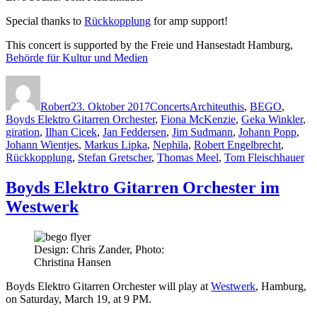
Special thanks to
Rückkopplung
for amp support!
This concert is supported by the Freie und Hansestadt Hamburg,
Behörde für Kultur und Medien
Autor
Veröffentlicht
Kategorien
Schlagwörter
am
Robert
23. Oktober 2017
Concerts
Architeuthis
,
BEGO
,
Boyds Elektro Gitarren Orchester
,
Fiona McKenzie
,
Geka Winkler
,
giration
,
Ilhan Cicek
,
Jan Feddersen
,
Jim Sudmann
,
Johann Popp
,
Johann Wientjes
,
Markus Lipka
,
Nephila
,
Robert Engelbrecht
,
Rückkopplung
,
Stefan Gretscher
,
Thomas Meel
,
Tom Fleischhauer
Boyds Elektro Gitarren Orchester im
Westwerk
Design: Chris Zander, Photo:
Christina Hansen
Boyds Elektro Gitarren Orchester will play at
Westwerk
, Hamburg,
on Saturday, March 19, at 9 PM.