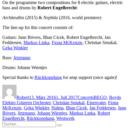
On the programme two compositions for 8 electric guitars, electric
bass and drums by
Robert Engelbrecht
:
Architeuthis
(2015) &
Nephila
(2016, world premiere)
The line-up for this concert consists of:
Guitars: Jann Bövers, Ilhan Cicek, Robert Engelbrecht, Jan
Feddersen,
Markus Lipka
,
Fiona McKenzie
, Christian Smukal,
Geka Winkler
Bass:
Jetzmann
Drums: Johann Wientjes
Special thanks to
Rückkopplung
for amp support (once again)!
Autor
Veröffentlicht
Kategorien
Schlagwörter
am
Robert
13. März 2016
1. Juli 2017
Concerts
BEGO
,
Boyds
Elektro Gitarren Orchester
,
Christian Smukal
,
Eisenvater
,
Fiona
McKenzie
,
Geka Winkler
,
Halma
,
Ilhan Cicek
,
Jan Feddersen
,
Jann
Bövers
,
Jetzmann
,
Johann Wientjes
,
Markus Lipka
,
Robert
Engelbrecht
,
Rückkopplung
,
Westwerk
Suchen
Suchen
nach: