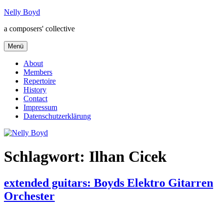
Zum
Nelly Boyd
Inhalt
a composers' collective
springen
Menü
About
Members
Repertoire
History
Contact
Impressum
Datenschutzerklärung
Schlagwort:
Ilhan Cicek
extended guitars: Boyds Elektro Gitarren
Orchester