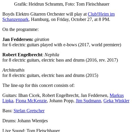
Grafik: Heidrun Schramm, Foto: Tom Fleischhauer
Boyds Elektro Gitarren Orchester will play at
Club!Heim im
Schanzenpark
, Hamburg, on Friday, October 27, at 8 PM.
On the programme:
Jan Feddersen:
giration
for 6 electric guitars played with e-bows (2017, world premiere)
Robert Engelbrecht
:
Nephila
for 8 electric guitars, electric bass and drums (2016, rev. 2017)
Architeuthis
for 8 electric guitars, electric bass and drums (2015)
The line-up for this concert consists of:
Guitars: Ilhan Cicek, Robert Engelbrecht, Jan Feddersen,
Markus
Lipka
,
Fiona McKenzie
, Johann Popp,
Jim Sudmann
,
Geka Winkler
Bass:
Stefan Gretscher
Drums: Johann Wientjes
Live Sound: Tom Fleischhauer