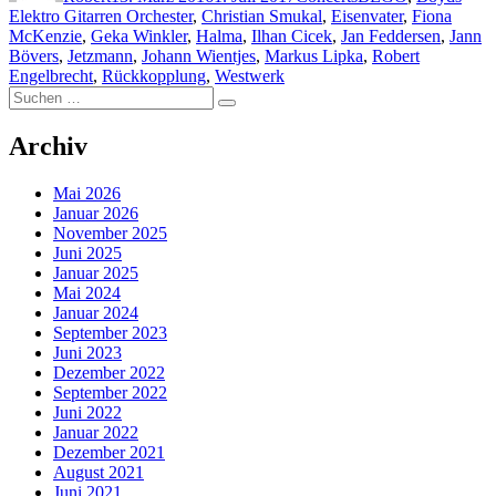
Elektro Gitarren Orchester
,
Christian Smukal
,
Eisenvater
,
Fiona
McKenzie
,
Geka Winkler
,
Halma
,
Ilhan Cicek
,
Jan Feddersen
,
Jann
Bövers
,
Jetzmann
,
Johann Wientjes
,
Markus Lipka
,
Robert
Engelbrecht
,
Rückkopplung
,
Westwerk
Suchen
Suchen
nach:
Archiv
Mai 2026
Januar 2026
November 2025
Juni 2025
Januar 2025
Mai 2024
Januar 2024
September 2023
Juni 2023
Dezember 2022
September 2022
Juni 2022
Januar 2022
Dezember 2021
August 2021
Juni 2021