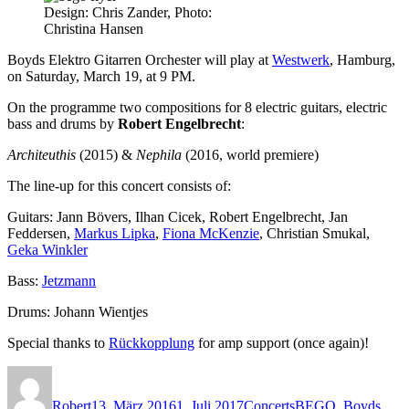
Design: Chris Zander, Photo:
Christina Hansen
Boyds Elektro Gitarren Orchester will play at
Westwerk
, Hamburg,
on Saturday, March 19, at 9 PM.
On the programme two compositions for 8 electric guitars, electric
bass and drums by
Robert Engelbrecht
:
Architeuthis
(2015) &
Nephila
(2016, world premiere)
The line-up for this concert consists of:
Guitars: Jann Bövers, Ilhan Cicek, Robert Engelbrecht, Jan
Feddersen,
Markus Lipka
,
Fiona McKenzie
, Christian Smukal,
Geka Winkler
Bass:
Jetzmann
Drums: Johann Wientjes
Special thanks to
Rückkopplung
for amp support (once again)!
Autor
Veröffentlicht
Kategorien
Schlagwörter
am
Robert
13. März 2016
1. Juli 2017
Concerts
BEGO
,
Boyds