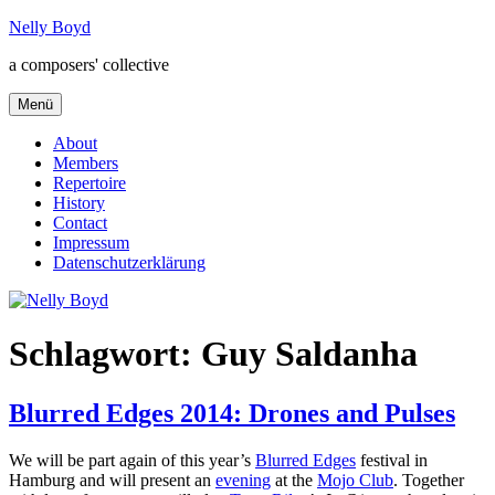
Zum
Nelly Boyd
Inhalt
a composers' collective
springen
Menü
About
Members
Repertoire
History
Contact
Impressum
Datenschutzerklärung
Schlagwort:
Guy Saldanha
Blurred Edges 2014: Drones and Pulses
We will be part again of this year’s
Blurred Edges
festival in
Hamburg and will present an
evening
at the
Mojo Club
. Together