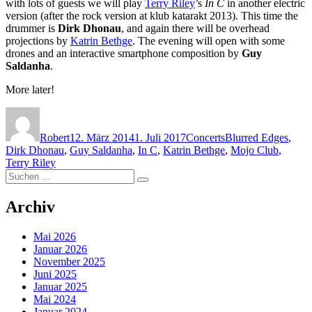
with lots of guests we will play
Terry Riley
’s
In C
in another electric
version (after the rock version at klub katarakt 2013). This time the
drummer is
Dirk Dhonau
, and again there will be overhead
projections by
Katrin Bethge
. The evening will open with some
drones and an interactive smartphone composition by
Guy
Saldanha
.
More later!
Autor
Veröffentlicht
Kategorien
Schlagwörter
am
Robert
12. März 2014
1. Juli 2017
Concerts
Blurred Edges
,
Dirk Dhonau
,
Guy Saldanha
,
In C
,
Katrin Bethge
,
Mojo Club
,
Terry Riley
Suchen
Suchen
nach:
Archiv
Mai 2026
Januar 2026
November 2025
Juni 2025
Januar 2025
Mai 2024
Januar 2024