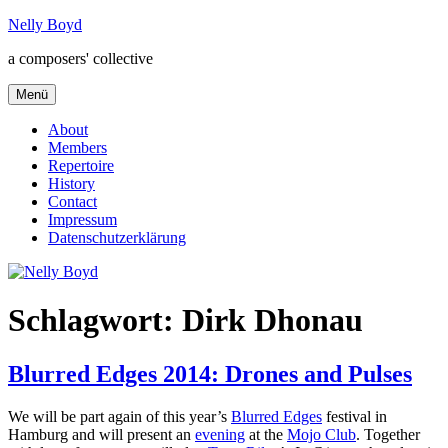
Zum
Nelly Boyd
Inhalt
a composers' collective
springen
Menü
About
Members
Repertoire
History
Contact
Impressum
Datenschutzerklärung
Schlagwort:
Dirk Dhonau
Blurred Edges 2014: Drones and Pulses
We will be part again of this year’s
Blurred Edges
festival in
Hamburg and will present an
evening
at the
Mojo Club
. Together