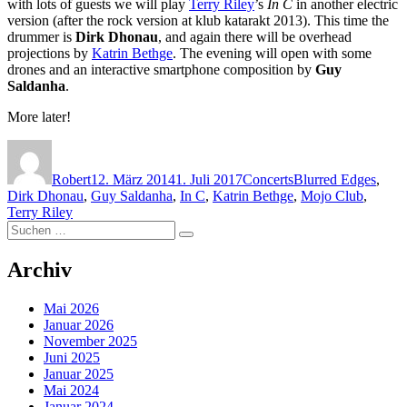
with lots of guests we will play
Terry Riley
’s
In C
in another electric
version (after the rock version at klub katarakt 2013). This time the
drummer is
Dirk Dhonau
, and again there will be overhead
projections by
Katrin Bethge
. The evening will open with some
drones and an interactive smartphone composition by
Guy
Saldanha
.
More later!
Autor
Veröffentlicht
Kategorien
Schlagwörter
am
Robert
12. März 2014
1. Juli 2017
Concerts
Blurred Edges
,
Dirk Dhonau
,
Guy Saldanha
,
In C
,
Katrin Bethge
,
Mojo Club
,
Terry Riley
Suchen
Suchen
nach:
Archiv
Mai 2026
Januar 2026
November 2025
Juni 2025
Januar 2025
Mai 2024
Januar 2024