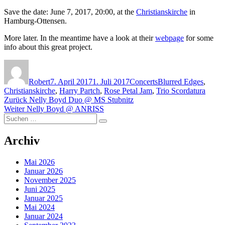
Save the date: June 7, 2017, 20:00, at the
Christianskirche
in
Hamburg-Ottensen.
More later. In the meantime have a look at their
webpage
for some
info about this great project.
Autor
Veröffentlicht
Kategorien
Schlagwörter
am
Robert
7. April 2017
1. Juli 2017
Concerts
Blurred Edges
,
Christianskirche
,
Harry Partch
,
Rose Petal Jam
,
Trio Scordatura
Beitragsnavigation
Vorheriger
Zurück
Nelly Boyd Duo @ MS Stubnitz
Nächster
Beitrag:
Weiter
Nelly Boyd @ ANRISS
Suchen
Beitrag:
Suchen
nach:
Archiv
Mai 2026
Januar 2026
November 2025
Juni 2025
Januar 2025
Mai 2024
Januar 2024