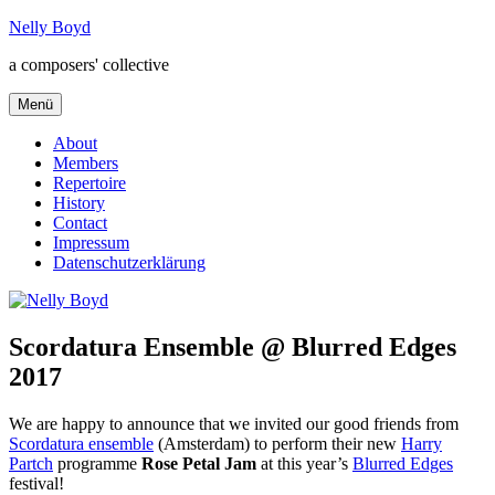
Zum
Nelly Boyd
Inhalt
a composers' collective
springen
Menü
About
Members
Repertoire
History
Contact
Impressum
Datenschutzerklärung
Scordatura Ensemble @ Blurred Edges
2017
We are happy to announce that we invited our good friends from
Scordatura ensemble
(Amsterdam) to perform their new
Harry
Partch
programme
Rose Petal Jam
at this year’s
Blurred Edges
festival!