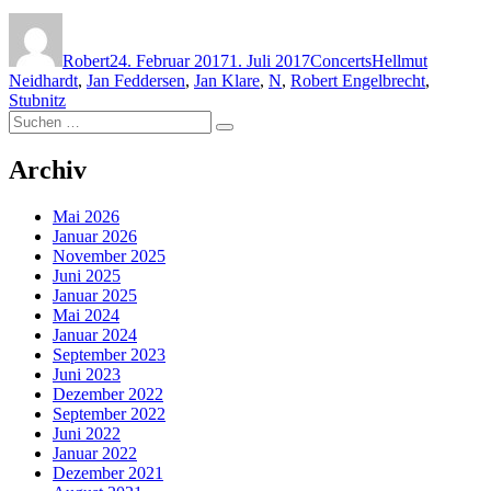
Autor
Veröffentlicht
Kategorien
Schlagwörter
am
Robert
24. Februar 2017
1. Juli 2017
Concerts
Hellmut
Neidhardt
,
Jan Feddersen
,
Jan Klare
,
N
,
Robert Engelbrecht
,
Stubnitz
Suchen
Suchen
nach:
Archiv
Mai 2026
Januar 2026
November 2025
Juni 2025
Januar 2025
Mai 2024
Januar 2024
September 2023
Juni 2023
Dezember 2022
September 2022
Juni 2022
Januar 2022
Dezember 2021