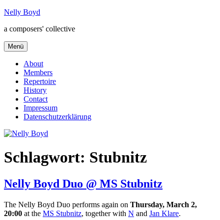
Zum
Nelly Boyd
Inhalt
a composers' collective
springen
Menü
About
Members
Repertoire
History
Contact
Impressum
Datenschutzerklärung
Schlagwort:
Stubnitz
Nelly Boyd Duo @ MS Stubnitz
The Nelly Boyd Duo performs again on
Thursday, March 2
,
20:00
at the
MS Stubnitz
, together with
N
and
Jan Klare
.