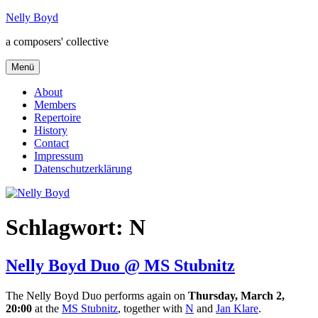
Zum
Nelly Boyd
Inhalt
a composers' collective
springen
Menü
About
Members
Repertoire
History
Contact
Impressum
Datenschutzerklärung
Schlagwort:
N
Nelly Boyd Duo @ MS Stubnitz
The Nelly Boyd Duo performs again on
Thursday, March 2
,
20:00
at the
MS Stubnitz
, together with
N
and
Jan Klare
.