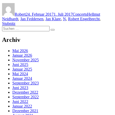
Autor
Veröffentlicht
Kategorien
Schlagwörter
am
Robert
24. Februar 2017
1. Juli 2017
Concerts
Hellmut
Neidhardt
,
Jan Feddersen
,
Jan Klare
,
N
,
Robert Engelbrecht
,
Stubnitz
Suchen
Suchen
nach:
Archiv
Mai 2026
Januar 2026
November 2025
Juni 2025
Januar 2025
Mai 2024
Januar 2024
September 2023
Juni 2023
Dezember 2022
September 2022
Juni 2022
Januar 2022
Dezember 2021