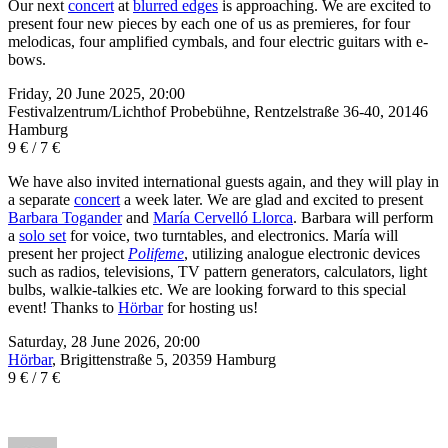
Our next
concert
at
blurred edges
is approaching. We are excited to
present four new pieces by each one of us as premieres, for four
melodicas, four amplified cymbals, and four electric guitars with e-
bows.
Friday, 20 June 2025, 20:00
Festivalzentrum/Lichthof Probebühne, Rentzelstraße 36-40, 20146
Hamburg
9 € / 7 €
We have also invited international guests again, and they will play in
a separate
concert
a week later. We are glad and excited to present
Barbara Togander
and
María Cervelló Llorca
. Barbara will perform
a
solo set
for voice, two turntables, and electronics. María will
present her project
Polifeme
, utilizing analogue electronic devices
such as radios, televisions, TV pattern generators, calculators, light
bulbs, walkie-talkies etc. We are looking forward to this special
event! Thanks to
Hörbar
for hosting us!
Saturday, 28 June 2026, 20:00
Hörbar
, Brigittenstraße 5, 20359 Hamburg
9 € / 7 €
Autor
Veröffentlicht
Kategorien
Schlagwörter