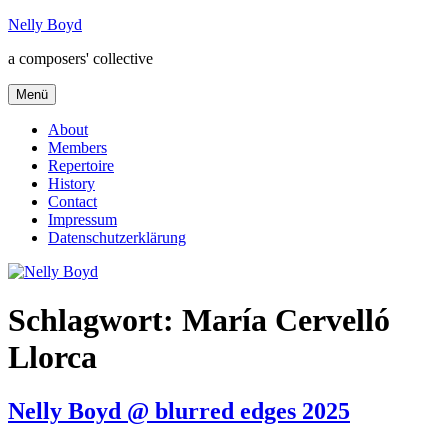
Zum
Nelly Boyd
Inhalt
a composers' collective
springen
Menü
About
Members
Repertoire
History
Contact
Impressum
Datenschutzerklärung
Schlagwort:
María Cervelló
Llorca
Nelly Boyd @ blurred edges 2025