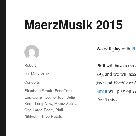
MaerzMusik 2015
We will play with
Ph
Autor
Robert
Phill will have a mas
Veröffentlicht
20. März 2015
29), and we will ac
am
Kategorien
Concerts
four
and
FeedCorn 
Schlagwörter
Elisabeth Smalt
,
FeedCorn
Smalt
will play on
T
Ear
,
Guitar too, for four
,
Julia
Don’t miss.
Berg
,
Long Now
,
MaerzMusik
,
One Large Rose
,
Phill
Niblock
,
Three Petals