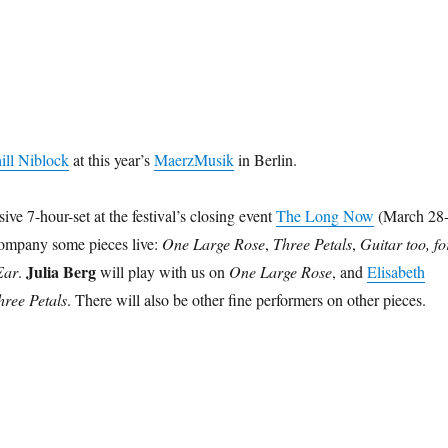
ill Niblock
at this year’s
MaerzMusik
in Berlin.
sive 7-hour-set at the festival’s closing event
The Long Now
(March 28
company some pieces live:
One Large Rose
,
Three Petals
,
Guitar too, fo
Julia Berg
Ear
.
will play with us on
One Large Rose
, and
Elisabeth
hree Petals
. There will also be other fine performers on other pieces.