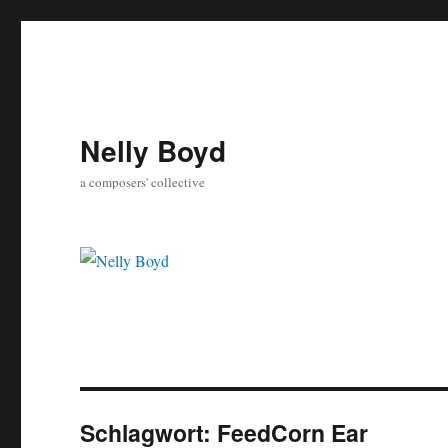
Nelly Boyd
a composers' collective
Schlagwort:
FeedCorn Ear