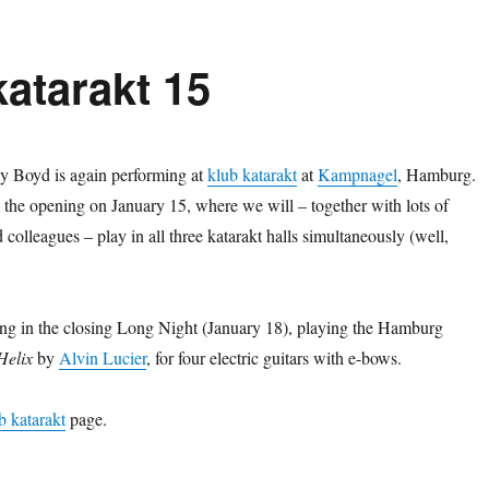
katarakt 15
y Boyd is again performing at
klub katarakt
at
Kampnagel
, Hamburg.
n the opening on January 15, where we will – together with lots of
olleagues – play in all three katarakt halls simultaneously (well,
ng in the closing Long Night (January 18), playing the Hamburg
Helix
by
Alvin Lucier
, for four electric guitars with e-bows.
b katarakt
page.