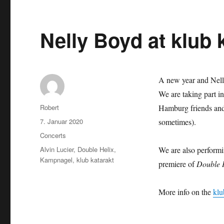
Nelly Boyd at klub 
A new year and Nell
We are taking part i
Autor
Robert
Hamburg friends and c
Veröffentlicht
7. Januar 2020
sometimes).
am
Kategorien
Concerts
Schlagwörter
Alvin Lucier
,
Double Helix
,
We are also performi
Kampnagel
,
klub katarakt
premiere of
Double 
More info on the
klu