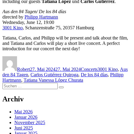
including our guests
Tatiana López
und
Carlos Gutiérrez
.
Aus den 84 Tagen/ De los 84 días
directed by
Philipp Hartmann
Wednesday, June 12, 19:00
3001 Kino
, Schanzenstraße 75, 20357 Hamburg
Tatiana, Carlos, and Philipp will be present and talk about the film,
and Tatiana and Carlos will play a short live concert. A perfect
introduction for our concert the next day!
Autor
Veröffentlicht
Kategorien
Schlagwörter
am
Robert
27. Mai 2024
27. Mai 2024
Concerts
3001 Kino
,
Aus
den 84 Tagen
,
Carlos Gutiérrez Quiroga
,
De los 84 días
,
Philipp
Hartmann
,
Tatiana Vanessa López Churata
Suchen
Suchen
nach:
Archiv
Mai 2026
Januar 2026
November 2025
Juni 2025
Januar 2025