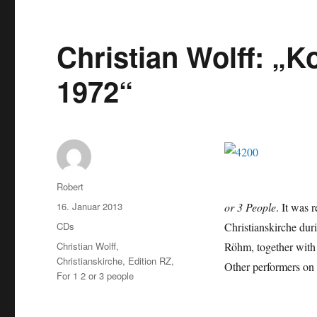
Christian Wolff: „
1972“
Autor
Robert
Veröffentlicht
16. Januar 2013
or 3 People
. It was 
am
Kategorien
CDs
Christianskirche dur
Schlagwörter
Christian Wolff
,
Röhm, together with
Christianskirche
,
Edition RZ
,
Other performers on 
For 1 2 or 3 people