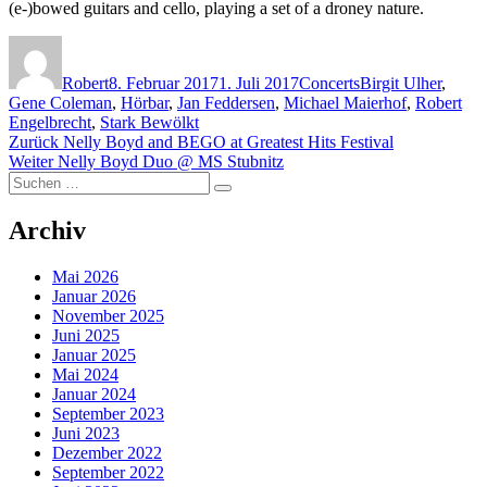
(e-)bowed guitars and cello, playing a set of a droney nature.
Autor
Veröffentlicht
Kategorien
Schlagwörter
am
Robert
8. Februar 2017
1. Juli 2017
Concerts
Birgit Ulher
,
Gene Coleman
,
Hörbar
,
Jan Feddersen
,
Michael Maierhof
,
Robert
Engelbrecht
,
Stark Bewölkt
Beitragsnavigation
Vorheriger
Zurück
Nelly Boyd and BEGO at Greatest Hits Festival
Nächster
Beitrag:
Weiter
Nelly Boyd Duo @ MS Stubnitz
Suchen
Beitrag:
Suchen
nach:
Archiv
Mai 2026
Januar 2026
November 2025
Juni 2025
Januar 2025
Mai 2024
Januar 2024
September 2023
Juni 2023
Dezember 2022
September 2022