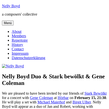
Zum
Nelly Boyd
Inhalt
a composers' collective
springen
Menü
About
Members
Repertoire
History
Contact
Impressum
Datenschutzerklärung
Nelly Boyd Duo & Stark bewölkt & Gene
Coleman
We are pleased to have been invited by our friends of
Stark Bewölkt
for a concert with
Gene Coleman
at
Hörbar
on
February 15, 21:30
.
He will play a set with
Michael Maierhof
and
Birgit Ulher
. Nelly
Boyd will appear as a duo of Jan and Robert, working with